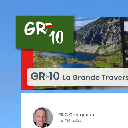
GR
10
La Grande Traver
®
ERIC Chaigneau
18 mai 2023