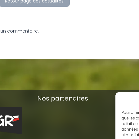
Retour page des actualités
 un commentaire.
Nos partenaires
Pour offr
que les c
Le fait d
données t
site. Le 