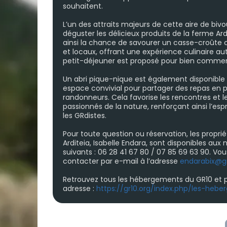
souhaitent.
L’un des attraits majeurs de cette aire de bivou
déguster les délicieux produits de la ferme Ard
ainsi la chance de savourer un casse-croûte 
et locaux, offrant une expérience culinaire au
petit-déjeuner est proposé pour bien commen
Un abri pique-nique est également disponible 
espace convivial pour partager des repas en pl
randonneurs. Cela favorise les rencontres et 
passionnés de la nature, renforçant ainsi l’es
les GRdistes.
Pour toute question ou réservation, les proprié
Arditeia, Isabelle Endara, sont disponibles au
suivants : 06 28 41 67 80 / 07 85 69 63 90. V
contacter par e-mail à l’adresse
endarabix@g
Retrouvez tous les hébergements du GR10 et p
adresse :
https://gr10.org/index.php/les-heb