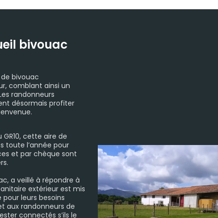
ueil bivouac
e de bivouac
ur, comblant ainsi un
 Les randonneurs
ent désormais profiter
bienvenue.
 GR10, cette aire de
s toute l’année pour
èces et par chèque sont
rs.
ac, a veillé à répondre à
nitaire extérieur est mis
e pour leurs besoins
rmet aux randonneurs de
ester connectés s’ils le