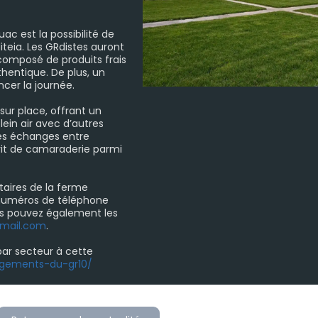
ac est la possibilité de
iteia. Les GRdistes auront
composé de produits frais
thentique. De plus, un
cer la journée.
sur place, offrant un
ein air avec d’autres
les échanges entre
prit de camaraderie parmi
taires de la ferme
x numéros de téléphone
ous pouvez également les
mail.com
.
ar secteur à cette
ergements-du-gr10/