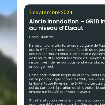
7 septembre 2024
Alerte inondation – GR10 
au niveau d’Etsaut
Chers GRdistes,
En raison d’une très forte crue du gave de Pa
que le GR10 est impraticable à partir de ce jou
dans le secteur d’Etsaut. Cette crue a égale
de la route N134 reliant la France à l’Espagn
instamment de ne pas vous rendre sur place, c
un danger réel.
Cette perturbation risque de durer plusieurs j
cette portion impraticable du GR10, nous vous
la Haute Route Pyrénéenne (HRP) via Lescun, Lhe
col du Somport, la station de ski d’Astun, le co
ensuite sur le GR10 au niveau d’Ayous.
Si cette situation persiste, notre association 
une trace GPX précise pour faciliter votre itin