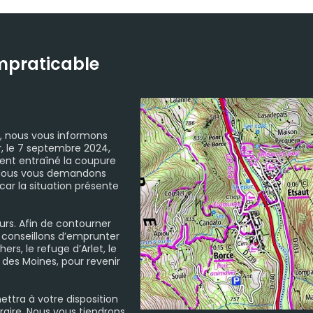
impraticable
u, nous vous informons
r, le 7 septembre 2024,
ment entraîné la coupure
e. Nous vous demandons
ar la situation présente
ours. Afin de contourner
 conseillons d’emprunter
rs, le refuge d’Arlet, le
l des Moines, pour revenir
mettra à votre disposition
éraire. Nous vous tiendrons