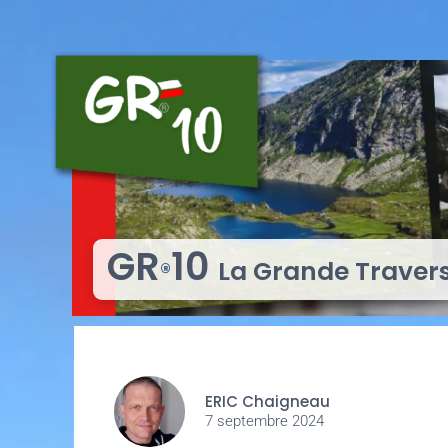
GR
10
La Grande Traver
®
ERIC Chaigneau
7 septembre 2024