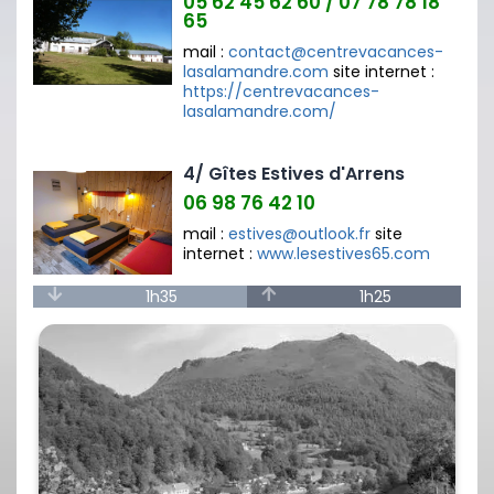
05 62 45 62 60 / 07 78 78 18
65
mail :
contact@centrevacances-
lasalamandre.com
site internet :
https://centrevacances-
lasalamandre.com/
4/ Gîtes Estives d'Arrens
06 98 76 42 10
mail :
estives@outlook.fr
site
internet :
www.lesestives65.com
1h35
1h25