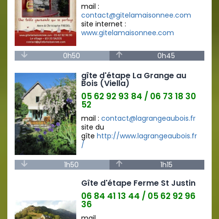
mail :
contact@gitelamaisonnee.com
site internet :
www.gitelamaisonnee.com
0h50
0h45
gîte d'étape La Grange au
Bois (Viella)
05 62 92 93 84 / 06 73 18 30
52
mail :
contact@lagrangeaubois.fr
site du
gîte
http://www.lagrangeaubois.fr
/
1h50
1h15
Gîte d'étape Ferme St Justin
06 84 41 13 44 / 05 62 92 96
36
mail