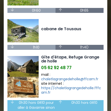
0h50
0h55
cabane de Tousaus
1h40
1h10
Gîte d'étape, Refuge Grange
de holle
05 62 92 48 77
mail :
chaletlagrangedeholle@ffcam.fr
site internet :
https://chaletlagrangedeholle.fffc
am.fr
0h30 hors GR10 pour
0h30 hors GR10
aller à Gavarnie sinon