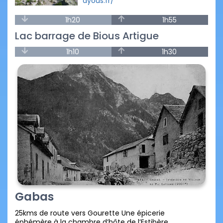
ayous.fr/
1h20
1h55
Lac barrage de Bious Artigue
1h10
1h30
Gabas
25kms de route vers Gourette Une épicerie
éphémère à la chambre d’hôte de l’Estibère