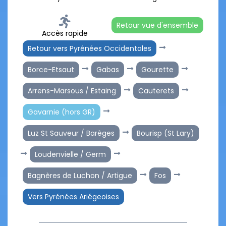
Retour vue d'ensemble
Accès rapide
Retour vers Pyrénées Occidentales
Borce-Etsaut
Gabas
Gourette
Arrens-Marsous / Estaing
Cauterets
Gavarnie (hors GR)
Luz St Sauveur / Barèges
Bourisp (St Lary)
Loudenvielle / Germ
Bagnères de Luchon / Artigue
Fos
Vers Pyrénées Ariégeoises