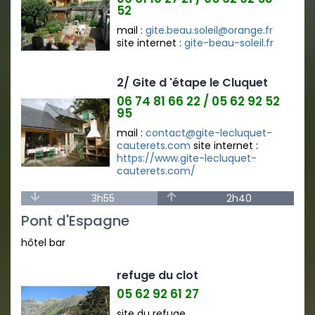
52
mail :
gite.beau.soleil@orange.fr
site internet :
gite-beau-soleil.fr
2/ Gite d 'étape le Cluquet
06 74 81 66 22 / 05 62 92 52
95
mail :
contact@gite-lecluquet-
cauterets.com
site internet :
https://www.gite-lecluquet-
cauterets.com/
3h55
2h40
Pont d'Espagne
hôtel bar
refuge du clot
05 62 92 61 27
site du refuge