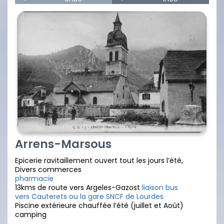
Arrens-Marsous
Epicerie ravitaillement ouvert tout les jours l’été,
Divers commerces
pharmacie
13kms de route vers Argeles-Gazost
liaison bus
vers Cauterets ou la gare SNCF de Lourdes
Piscine extérieure chauffée l’été (juillet et Août)
camping