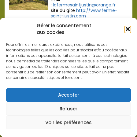
:
lafermesaintjustin@orange.fr
site du gîte
http://www.ferme-
saint-justin.com
Gérer le consentement
0h35
0h40
aux cookies
Pour offrir les meilleures expériences, nous utilisons des
technologies telles que les cookies pour stocker et/ou accéder aux
informations des appareils. Le fait de consentir à ces technologies
nous permettra de traiter des données telles que le comportement
de navigation ou les ID uniques sur ce site. Le fait de ne pas
consentir ou de retirer son consentement peut avoir un effet négatif
sur certaines caractéristiques et fonctions.
Accepter
Refuser
Voir les préférences
Barèges
gîtes d’étape