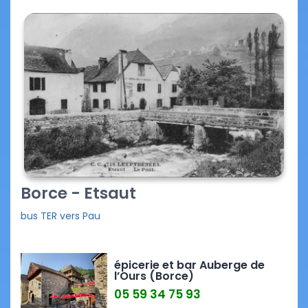
Borce - Etsaut
bus TER vers Pau
épicerie et bar Auberge de
l’Ours (Borce)
05 59 34 75 93