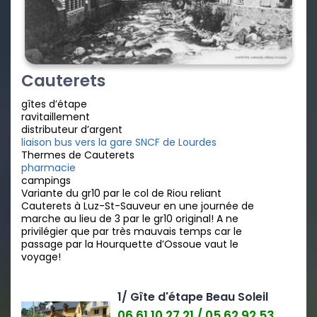
Cauterets
gîtes d’étape
ravitaillement
distributeur d’argent
liaison bus vers la gare SNCF de Lourdes
Thermes de Cauterets
pharmacie
campings
Variante du gr10 par le col de Riou reliant
Cauterets à Luz-St-Sauveur en une journée de
marche au lieu de 3 par le gr10 original! A ne
privilégier que par très mauvais temps car le
passage par la Hourquette d’Ossoue vaut le
voyage!
1/ Gîte d'étape Beau Soleil
06 61 10 27 21 / 05 62 92 53