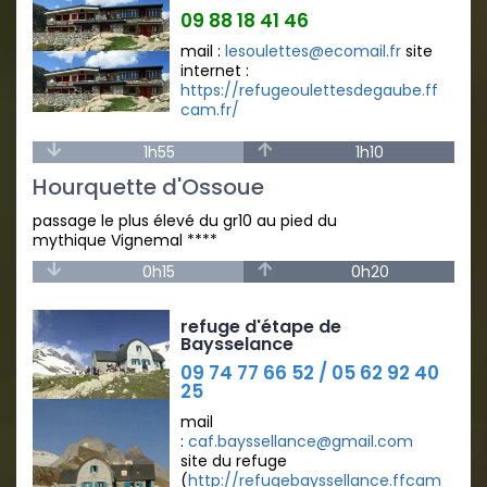
09 88 18 41 46
mail :
lesoulettes@ecomail.fr
site
internet :
https://refugeoulettesdegaube.ff
cam.fr/
1h55
1h10
Hourquette d'Ossoue
passage le plus élevé du gr10 au pied du
mythique Vignemal ****
0h15
0h20
refuge d'étape de
Baysselance
09 74 77 66 52 / 05 62 92 40
25
mail
:
caf.bayssellance@gmail.com
site du refuge
(
http://refugebayssellance.ffcam