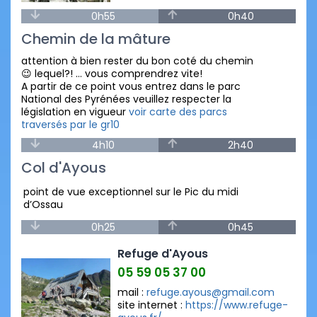
0h55
0h40
Chemin de la mâture
attention à bien rester du bon coté du chemin
😉 lequel?! … vous comprendrez vite!
A partir de ce point vous entrez dans le parc
National des Pyrénées veuillez respecter la
législation en vigueur
voir carte des parcs
traversés par le gr10
4h10
2h40
Col d'Ayous
point de vue exceptionnel sur le Pic du midi
d’Ossau
0h25
0h45
Refuge d'Ayous
05 59 05 37 00
mail :
refuge.ayous@gmail.com
site internet :
https://www.refuge-