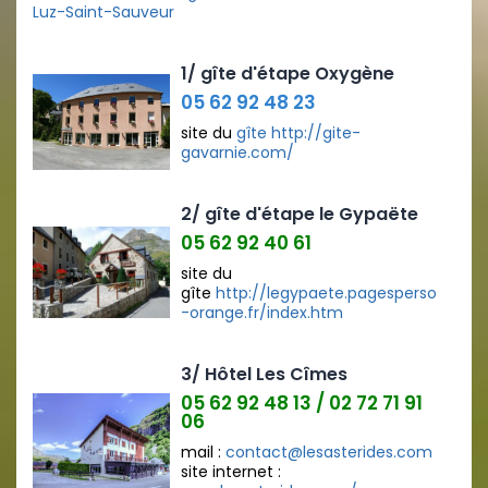
Luz-Saint-Sauveur
1/ gîte d'étape Oxygène
05 62 92 48 23
site du
gîte http://gite-
gavarnie.com/
2/ gîte d'étape le Gypaëte
05 62 92 40 61
site du
gîte
http://legypaete.pagesperso
-orange.fr/index.htm
3/ Hôtel Les Cîmes
05 62 92 48 13 / 02 72 71 91
06
mail :
contact@lesasterides.com
site internet :