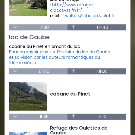
:
http://www.refuge-
clot.csvss.fr/fr/
mail :
f.walton@chaletduclot.fr
1h00
0h40
lac de Gaube
cabane du Pinet en amont du lac
Pour en savoir plus sur l’histoire du lac de Gaube
et sa vision par les auteurs romantiques du
19ème siècle
0h30
0h25
cabane du Pinet
1h35
1h10
Refuge des Oulettes de
Gaube