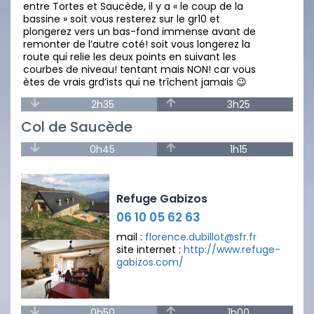
entre Tortes et Saucède, il y a « le coup de la
bassine » soit vous resterez sur le gr10 et
plongerez vers un bas-fond immense avant de
remonter de l’autre coté! soit vous longerez la
route qui relie les deux points en suivant les
courbes de niveau! tentant mais NON! car vous
ètes de vrais grd’ists qui ne trîchent jamais 😉
2h35
3h25
Col de Saucède
0h45
1h15
Refuge Gabizos
06 10 05 62 63
mail :
florence.dubillot@sfr.fr
site internet :
http://www.refuge-
gabizos.com/
0h50
1h00