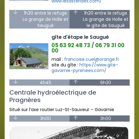
www.lesasterides.com/
1h30 entre le refuge
1h20 entre le refuge
La grange de Holle et
La grange de Holle et
Saugué
le gîte de Saugué
gîte d'étape le Saugué
05 63 92 48 73 / 06 79 31 00
00
mail :
francoise.cuel@orange.fr
site du gîte :
https://www.gite-
gavarnie-pyrenees.com/
4h45
6h30
Centrale hydroélectrique de
Pragnères
Situé sur l’axe routier Luz-St-Sauveur – Gavarnie
3h00
3h00