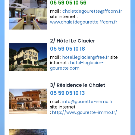
05 59 05 10 56
mail :
chaletdegourette@ffcam.fr
site internet :
www.chaletdegourette.ffcam.fr
2/ Hôtel Le Glacier
05 59 05 10 18
mail :
hotel.leglacier@free.fr
site
internet :
hotel-leglacier-
gourette.com
3/ Résidence le Chalet
05 59 05 10 13
mail :
info@gourette-immo.fr
site internet
:
http://www.gourette-immo.fr/