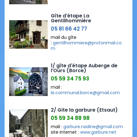
Gîte d'étape La
Gentilhommière
05 81 66 42 77
mail du gîte
:
gentilhommiere@protonmail.co
m
1/ gîte d'étape Auberge de
l’Ours (Borce)
05 59 34 75 93
mail :
le.communal.borce@gmail.com
2/ Gite la garbure (Etsaut)
05 59 34 88 98
mail :
garbure.nadine@gmail.com
site internet :
www.garbure.net