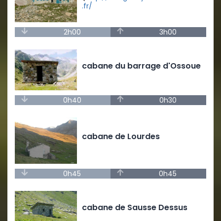
.fr/
2h00
3h00
cabane du barrage d'Ossoue
0h40
0h30
cabane de Lourdes
0h45
0h45
cabane de Sausse Dessus