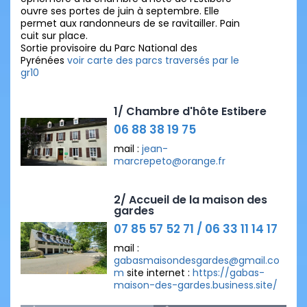
ouvre ses portes de juin à septembre. Elle
permet aux randonneurs de se ravitailler. Pain
cuit sur place.
Sortie provisoire du Parc National des
Pyrénées
voir carte des parcs traversés par le
gr10
1/ Chambre d'hôte Estibere
06 88 38 19 75
mail :
jean-
marcrepeto@orange.fr
2/ Accueil de la maison des
gardes
07 85 57 52 71 / 06 33 11 14 17
mail :
gabasmaisondesgardes@gmail.co
m
site internet :
https://gabas-
maison-des-gardes.business.site/