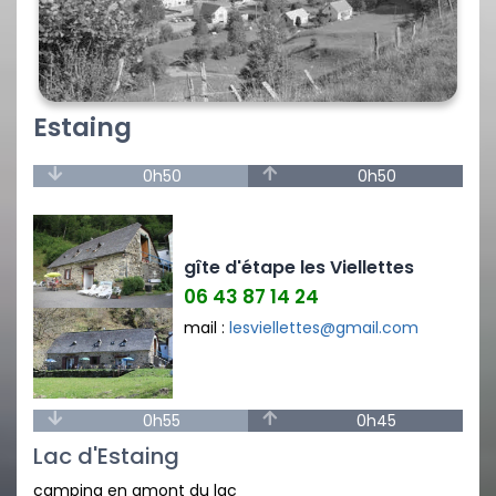
Estaing
0h50
0h50
gîte d'étape les Viellettes
06 43 87 14 24
mail :
lesviellettes@gmail.com
0h55
0h45
Lac d'Estaing
camping en amont du lac