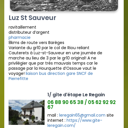
Luz St Sauveur
ravitaillement
distributeur d’argent
pharmacie
8kms de route vers Barèges
Variante du gr10 par le col de Riou reliant
Cauterets à Luz-st-Sauveur en une journée de
marche au lieu de 3 par le gr10 original! A ne
privilégier que par très mauvais temps car le
passage par la Hourquette d’Ossoue vaut le
voyage!
liaison bus direction gare SNCF de
Pierrefitte
1/ gîte d'étape Le Regain
06 88 90 65 38 / 05 62 92 92
67
mail :
leregain65@gmail.com
site
internet :
https://www.gite-
leregain.com/