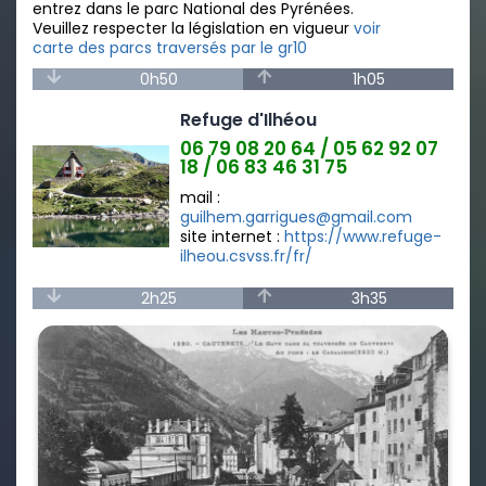
entrez dans le parc National des Pyrénées.
Veuillez respecter la législation en vigueur
voir
carte des parcs traversés par le gr10
0h50
1h05
Refuge d'Ilhéou
06 79 08 20 64 / 05 62 92 07
18 / 06 83 46 31 75
mail :
guilhem.garrigues@gmail.com
site internet :
https://www.refuge-
ilheou.csvss.fr/fr/
2h25
3h35