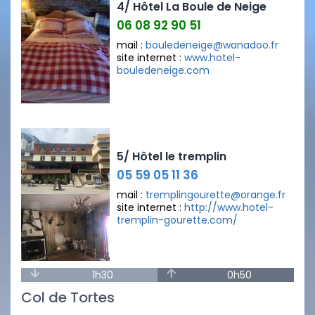
4/ Hôtel La Boule de Neige
06 08 92 90 51
mail :
bouledeneige@wanadoo.fr
site internet :
www.hotel-
bouledeneige.com
5/ Hôtel le tremplin
05 59 05 11 36
mail :
tremplingourette@orange.fr
site internet :
http://www.hotel-
tremplin-gourette.com/
1h30
0h50
Col de Tortes