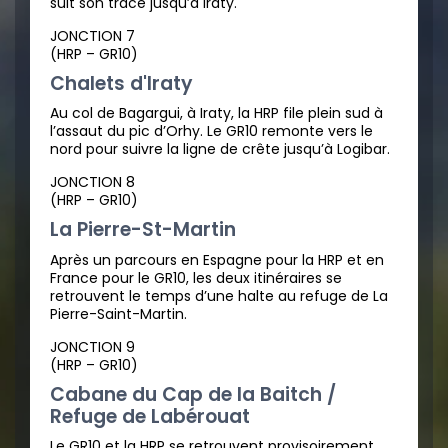
suit son tracé jusqu’à Iraty.
JONCTION 7
(HRP – GR10)
Chalets d'Iraty
Au col de Bagargui, à Iraty, la HRP file plein sud à
l’assaut du pic d’Orhy. Le GR10 remonte vers le
nord pour suivre la ligne de crête jusqu’à Logibar.
JONCTION 8
(HRP – GR10)
La Pierre-St-Martin
Après un parcours en Espagne pour la HRP et en
France pour le GR10, les deux itinéraires se
retrouvent le temps d’une halte au refuge de La
Pierre-Saint-Martin.
JONCTION 9
(HRP – GR10)
Cabane du Cap de la Baitch /
Refuge de Labérouat
Le GR10 et la HRP se retrouvent provisoirement