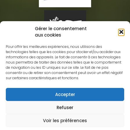
Gérer le consentement
aux cookies
Pour offrir les meilleures expériences, nous utilisons des
technologies telles que les cookies pour stocker et/ou accéder aux
informations des appareils. Le fait de consentir à ces technologies
nous permettra de traiter des données telles que le comportement
Association des Amis GRdistes
de navigation ou les ID uniques sur ce site. Le fait de ne pas
consentir ou de retirer son consentement peut avoir un effet négatif
Eric CHAIGNEAU
sur certaines caractéristiques et fonctions.
10 rue de Villotte
09120, Varilhes
Accepter
assogr10@gmail.com
06 83 61 48 49
Refuser
© Association des Amis GRdistes 2022 | Site développé par
Voir les préférences
Anthony CHAIGNEAU