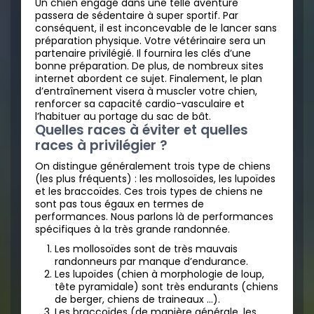
Un chien engagé dans une telle aventure
passera de sédentaire à super sportif. Par
conséquent, il est inconcevable de le lancer sans
préparation physique. Votre vétérinaire sera un
partenaire privilégié. Il fournira les clés d’une
bonne préparation. De plus, de nombreux sites
internet abordent ce sujet. Finalement, le plan
d’entraînement visera à muscler votre chien,
renforcer sa capacité cardio-vasculaire et
l’habituer au portage du sac de bât.
Quelles races à éviter et quelles
races à privilégier ?
On distingue généralement trois type de chiens
(les plus fréquents) : les mollosoïdes, les lupoïdes
et les braccoïdes. Ces trois types de chiens ne
sont pas tous égaux en termes de
performances. Nous parlons là de performances
spécifiques à la très grande randonnée.
Les mollosoïdes sont de très mauvais
randonneurs par manque d’endurance.
Les lupoïdes (chien à morphologie de loup,
tête pyramidale) sont très endurants (chiens
de berger, chiens de traineaux …).
Les braccoïdes (de manière générale, les