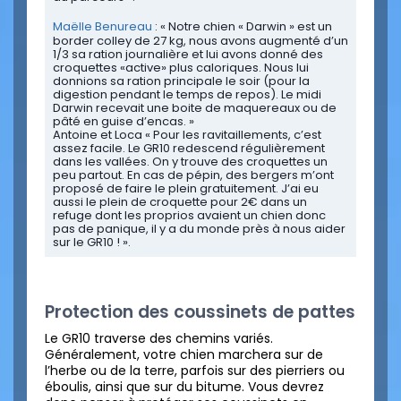
Maëlle Benureau
: « Notre chien « Darwin » est un
border colley de 27 kg, nous avons augmenté d’un
1/3 sa ration journalière et lui avons donné des
croquettes «active» plus caloriques. Nous lui
donnions sa ration principale le soir (pour la
digestion pendant le temps de repos). Le midi
Darwin recevait une boite de maquereaux ou de
pâté en guise d’encas. »
Antoine et Loca « Pour les ravitaillements, c’est
assez facile. Le GR10 redescend régulièrement
dans les vallées. On y trouve des croquettes un
peu partout. En cas de pépin, des bergers m’ont
proposé de faire le plein gratuitement. J’ai eu
aussi le plein de croquette pour 2€ dans un
refuge dont les proprios avaient un chien donc
pas de panique, il y a du monde près à nous aider
sur le GR10 ! ».
Protection des coussinets de pattes
Le GR10 traverse des chemins variés.
Généralement, votre chien marchera sur de
l’herbe ou de la terre, parfois sur des pierriers ou
éboulis, ainsi que sur du bitume. Vous devrez