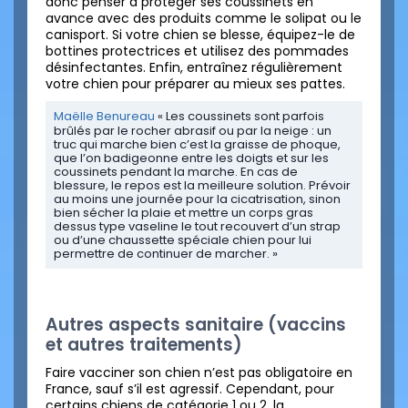
donc penser à protéger ses coussinets en
avance avec des produits comme le solipat ou le
canisport. Si votre chien se blesse, équipez-le de
bottines protectrices et utilisez des pommades
désinfectantes. Enfin, entraînez régulièrement
votre chien pour préparer au mieux ses pattes.
Maëlle Benureau
« Les coussinets sont parfois
brûlés par le rocher abrasif ou par la neige : un
truc qui marche bien c’est la graisse de phoque,
que l’on badigeonne entre les doigts et sur les
coussinets pendant la marche. En cas de
blessure, le repos est la meilleure solution. Prévoir
au moins une journée pour la cicatrisation, sinon
bien sécher la plaie et mettre un corps gras
dessus type vaseline le tout recouvert d’un strap
ou d’une chaussette spéciale chien pour lui
permettre de continuer de marcher. »
Autres aspects sanitaire (vaccins
et autres traitements)
Faire vacciner son chien n’est pas obligatoire en
France, sauf s’il est agressif. Cependant, pour
certains chiens de catégorie 1 ou 2, la