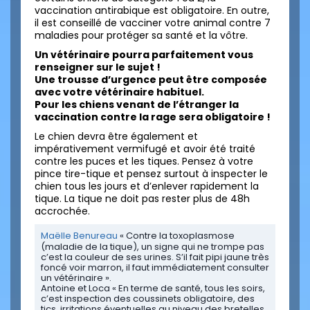
vaccination antirabique est obligatoire. En outre,
il est conseillé de vacciner votre animal contre 7
maladies pour protéger sa santé et la vôtre.
Un vétérinaire pourra parfaitement vous
renseigner sur le sujet !
Une trousse d’urgence peut être composée
avec votre vétérinaire habituel.
Pour les chiens venant de l’étranger la
vaccination contre la rage sera obligatoire !
Le chien devra être également et
impérativement vermifugé et avoir été traité
contre les puces et les tiques. Pensez à votre
pince tire-tique et pensez surtout à inspecter le
chien tous les jours et d’enlever rapidement la
tique. La tique ne doit pas rester plus de 48h
accrochée.
Maëlle Benureau
« Contre la toxoplasmose
(maladie de la tique), un signe qui ne trompe pas
c’est la couleur de ses urines. S’il fait pipi jaune très
foncé voir marron, il faut immédiatement consulter
un vétérinaire ».
Antoine et Loca « En terme de santé, tous les soirs,
c’est inspection des coussinets obligatoire, des
tics, irritations éventuelles au niveau des bretelles