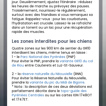
jour. Deuxièmement, ajustez l’itinéraire : réduisez
les heures de marche ou prévoyez des pauses.
Troisièmement, nourrissez-le régulièrement,
surtout avec des friandises si vous remarquez sa
fatigue. Rappelez-vous : pour les courbatures,
l’hydratation est cruciale. Laissez-le se rafraîchir
dans un torrent ou un lac pour une récupération
rapide des muscles.
Les zones interdites pour les chiens
Quatre zones sur les 900 km de sentier du GR10
interdisent les chiens, même tenus en laisse :
1 – le
Parc National des Pyrénées
(PNP)
Pour éviter le PNP, prendre la
variante GR10 du col
de Riou
entre Cauterets et Luz-St-Sauveur.
2 – la
réserve naturelle du Néouvielle
(RNN)
Pour éviter la Réserve Naturelle du Néouvielle,
prendre la
variante du pic du Midi de Bigorre
.
* Nota : la description de ces deux déviations est
parfaitement décrite dans le
topo-guide des
Pyrénées Centrales
ou sur les cartes IGN 1748OT
et 1747ET.