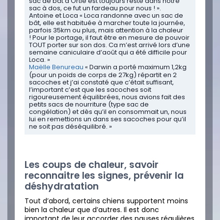
sac de bât d’Ortie est toujours resté dans notre
sac à dos, ce fut un fardeau pour nous ! ».
Antoine et Loca « Loca randonne avec un sac de
bât, elle est habituée à marcher toute la journée,
parfois 35km ou plus, mais attention à la chaleur
! Pour le portage, il faut être en mesure de pouvoir
TOUT porter sur son dos. Ca m’est arrivé lors d’une
semaine caniculaire d’août qui a été difficile pour
Loca. »
Maëlle Benureau
« Darwin a porté maximum 1,2kg
(pour un poids de corps de 27kg) répartit en 2
sacoches et j’ai constaté que c’était suffisant,
l’important c’est que les sacoches soit
rigoureusement équilibrées, nous avions fait des
petits sacs de nourriture (type sac de
congélation) et dès qu’il en consommait un, nous
lui en remettions un dans ses sacoches pour qu’il
ne soit pas déséquilibré. »
Les coups de chaleur, savoir
reconnaitre les signes, prévenir la
déshydratation
Tout d’abord, certains chiens supportent moins
bien la chaleur que d’autres. Il est donc
important de leur accorder des pauses régulières