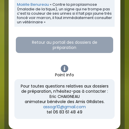
Maëlle Benureau
« Contre la piroplasmose
(maladie de la tique), un signe qui ne trompe pas
c’est la couleur de ses urines si il fait pipi jaune très
foncé voir marron, il faut immédiatement consulter
un vétérinaire »
Retour au portail des dossiers de
préparation
Point info
Pour toutes questions relatives aux dossiers
de préparation, n’hésitez-pas à contacter :
Eric CHAIGNEAU
animateur bénévole des Amis GRdistes.
assogr10@gmail.com
tel 06 83 61 48 49