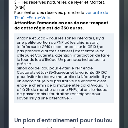
3 – les réserves naturelles de Nyer et Mantet.
(RNN)
Pour éviter ces réserves, prendre la
variante de
Thuès-Entre-Valls
.
Attention l’amende en cas de non-respect
de cette règle est de 350 euros.
Antoine et Loca « Pour les zones interdites, il y a
une petite portion du PNP où les chiens sont
tolérés sur le GR10 et seulement sur le GR10 (ne
pas prendre d’autres sentiers) c’est entre le col
d’Iléou et Cauterets, attention, interdiction de faire
le tour du lac d’Ilhéou. Un panneau indicateur le
précise.
Sinon col de Riou pour éviter le PNP entre
Cauterets et Luz-St-Sauveur et la variante GR10C
pour éviter la réserve naturelle du Néouvielle. Il y a
un endroit où je n’ai pas trouvé de variante c’est
entre le chemin de la mâture et le col d’Ayous, il y
a 1 à 2h de marche en zone PNP, j’ai pris le risque
de passer mais il faudrait se renseigner pour
savoir s’il y a une alternative. »
Un plan d'entrainement pour toutou