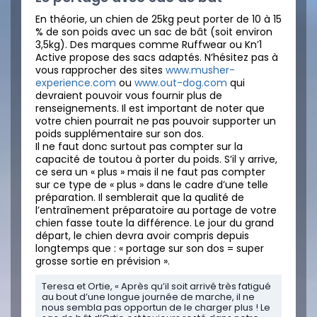
En théorie, un chien de 25kg peut porter de 10 à 15
% de son poids avec un sac de bât (soit environ
3,5kg). Des marques comme Ruffwear ou Kn’1
Active propose des sacs adaptés. N’hésitez pas à
vous rapprocher des sites
www.musher-
experience.com
ou
www.out-dog.com
qui
devraient pouvoir vous fournir plus de
renseignements. Il est important de noter que
votre chien pourrait ne pas pouvoir supporter un
poids supplémentaire sur son dos.
Il ne faut donc surtout pas compter sur la
capacité de toutou à porter du poids. S’il y arrive,
ce sera un « plus » mais il ne faut pas compter
sur ce type de « plus » dans le cadre d’une telle
préparation. Il semblerait que la qualité de
l’entraînement préparatoire au portage de votre
chien fasse toute la différence. Le jour du grand
départ, le chien devra avoir compris depuis
longtemps que : « portage sur son dos = super
grosse sortie en prévision ».
Teresa et Ortie, « Après qu’il soit arrivé très fatigué
au bout d’une longue journée de marche, il ne
nous sembla pas opportun de le charger plus ! Le