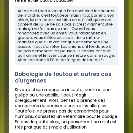
tente et de quoi bivouaquer.
Antoine et Loca « Lorsque l’on enchaine les heures
de marche, c’est tout bête mais il faut parler à son
chien, lui dire que c’est bien ce qu’il fait qu’on est
content de lui, je ne sais pas si c’est vraiment utile
mais ça ne fait pas de mal ! Quand vous
randonnez avec un chien, vous randonnez en
groupe, vous n’êtes plus seul, de la même
manière que si un ami fatigue et demande une
pause, il faut s’arrêter. Les chiens ont tendance à
ne pas demander les pauses. Ils continuent quoi
qu’il arrive et finissent par se mettre dans le rouge.
Attention donc à l’état de fatigue du toutou ! »
Bobologie de toutou et autres cas
d'urgences
Si votre chien mange un insecte, comme une
guêpe ou une abeille, il peut réagir
allergiquement. Alors, pensez à prendre des
comprimés de cortisone contre les allergies.
Toutefois, ne prenez pas de comprimés pour
humains, consultez un vétérinaire pour le dosage.
En cas de petite plaie, un pansement au miel est
très pratique et simple d’utilisation.